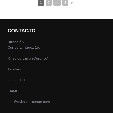
1
2
...
8
►
CONTACTO
Dirección
Curros Enríquez 15,
Xinzo de Limia (Ourense)
Teléfono
693359181
Email
info@civitaslimicorum.com