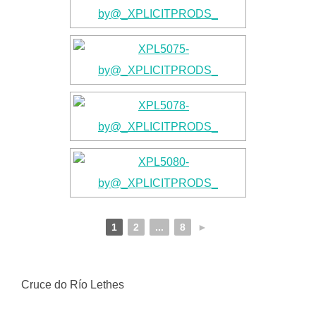
1
2
...
8
►
Cruce do Río Lethes