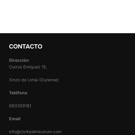
CONTACTO
Dirección
Curros Enríquez 15,
Xinzo de Limia (Ourense)
Teléfono
693359181
Email
info@civitaslimicorum.com