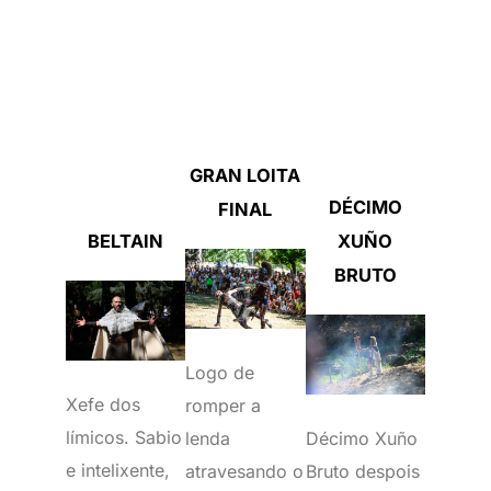
GRAN LOITA
DÉCIMO
FINAL
BELTAIN
XUÑO
BRUTO
Logo de
Xefe dos
romper a
límicos. Sabio
lenda
Décimo Xuño
e intelixente,
atravesando o
Bruto despois