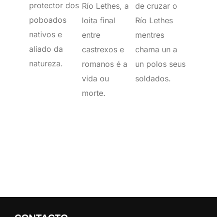
protector dos
Río Lethes, a
de cruzar o
poboados
loita final
Río Lethes
nativos e
entre
mentres
aliado da
castrexos e
chama un a
natureza.
romanos é a
un polos seus
vida ou
soldados.
morte.