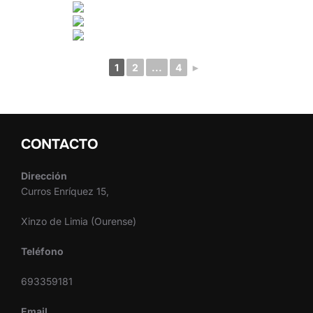
1
2
...
4
►
CONTACTO
Dirección
Curros Enríquez 15,
Xinzo de Limia (Ourense)
Teléfono
693359181
Email