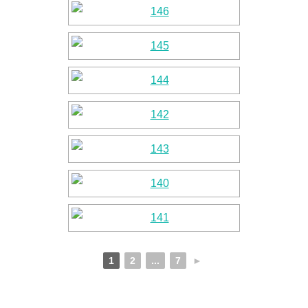
1
2
...
7
►