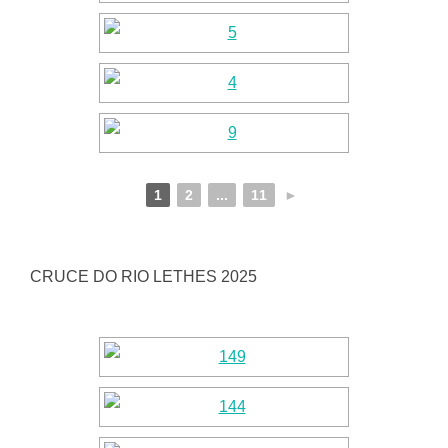
1
2
...
11
►
CRUCE DO RIO LETHES 2025