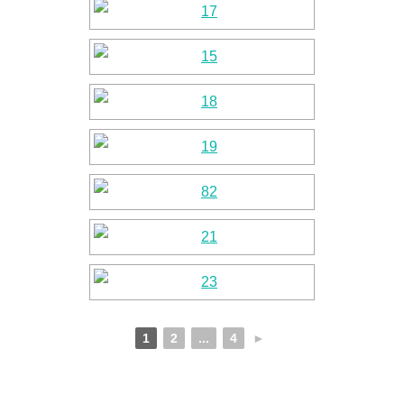
1
2
...
4
►