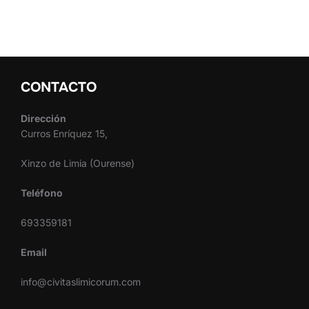
CONTACTO
Dirección
Curros Enríquez 15,
Xinzo de Limia (Ourense)
Teléfono
693359181
Email
info@civitaslimicorum.com