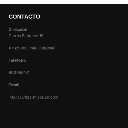
CONTACTO
Dirección
Curros Enríquez 15,
Xinzo de Limia (Ourense)
Teléfono
693359181
Email
info@civitaslimicorum.com