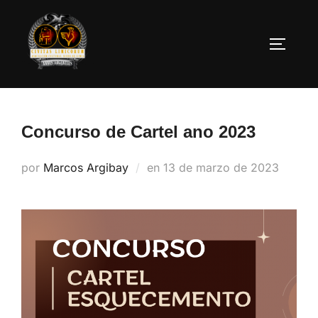
Saltar
al
ALTERN
contenido
Concurso de Cartel ano 2023
por
Marcos Argibay
en
Publicado
13 de marzo de 2023
el